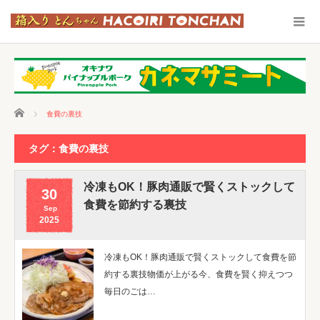
ホーム
食費の裏技
タグ：食費の裏技
冷凍もOK！豚肉通販で賢くストックして
30
食費を節約する裏技
Sep
2025
冷凍もOK！豚肉通販で賢くストックして食費を節
約する裏技物価が上がる今、食費を賢く抑えつつ
毎日のごは…