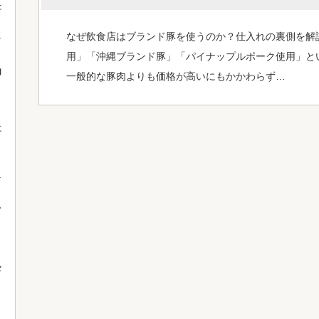
た
なぜ飲食店はブランド豚を使うのか？仕入れの裏側を解
用」「沖縄ブランド豚」「パイナップルポーク使用」と
由
一般的な豚肉よりも価格が高いにもかかわらず…
に
。
て
セ