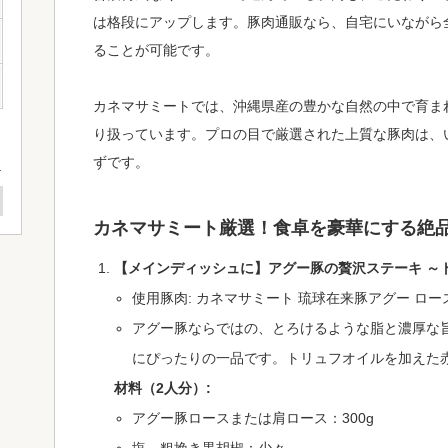
は格段にアップします。豚肉通販なら、自宅にいながら
ることが可能です。
カネマサミートでは、沖縄県産の豊かな自然の中で育ま
り扱っています。プロの目で厳選された上質な豚肉は、
ずです。
カネマサミート厳選！食卓を豪華にする絶
【メインディッシュに】アグー豚の贅沢ステーキ ～
使用豚肉: カネマサミート 琉球在来豚アグー ロ
アグー豚ならではの、とろけるような脂と濃厚な
にぴったりの一品です。トリュフオイルを加えた
材料（2人分）:
アグー豚ロースまたは肩ロース：300g
塩、粗挽き黒胡椒：少々