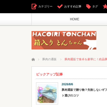
カテゴリー
おすすめ記事
タグ
HOME
ホーム
豚肉の通販
豚肉通販で食卓を豪華に！絶品
ピックアップ記事
2026/8/6
豚肉通販で贈り物？失敗しないギ
ト選びのコツ