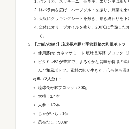
パプリカ、ズッキーニ、長ネギ、エリンギは細切
豚バラ肉を広げ、ハーブソルトを振り、野菜を乗
天板にクッキングシートを敷き、巻き終わりを下
全体にオリーブオイルを塗り、200℃に予熱したオ
く。
【ご飯が進む】琉球長寿豚と季節野菜の和風ポトフ
使用豚肉: カネマサミート 琉球長寿豚 ブロック
ビタミンB1が豊富で、まろやかな旨味が特徴の
んだ和風ポトフ。素材の味が生きた、心も体も温
材料（2人分）:
琉球長寿豚ブロック：300g
大根：1/4本
人参：1/2本
じゃがいも：1個
昆布だし：500ml