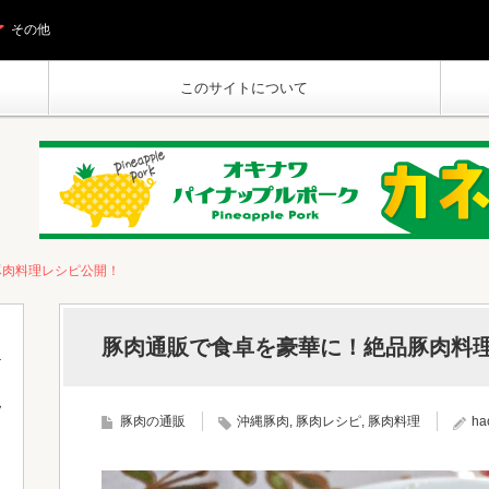
その他
このサイトについて
豚肉料理レシピ公開！
豚肉通販で食卓を豪華に！絶品豚肉料
フ
豚肉の通販
沖縄豚肉
,
豚肉レシピ
,
豚肉料理
ha