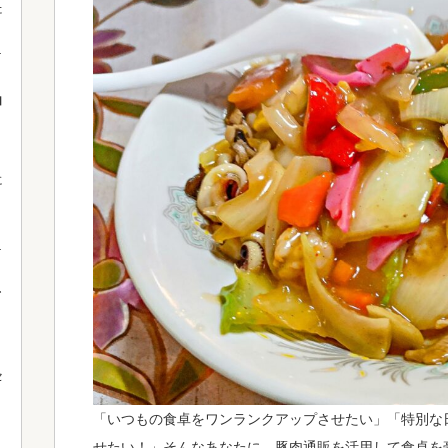
た
由
に
。
て
セ
「いつもの食卓をワンランクアップさせたい」「特別な
せたい！」そんなあなたに、豚肉通販を活用して食卓を