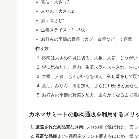
醤油：大さじ2
みりん：大さじ2
酒：大さじ1
生姜スライス：2～3枚
お好みの季節の野菜（カブ、白菜など）：適量
作り方:
豚肉は大きめの塊に切る。大根、人参、じゃがい
鍋に昆布だし、豚肉、生姜スライスを入れ、火に
大根、人参、じゃがいもを加え、落し蓋をして弱
醤油、みりん、酒を加え、さらに10分ほど煮込む
お好みの季節の野菜を加え、柔らかくなるまで煮
カネマサミートの豚肉通販を利用するメリ
厳選された高品質な豚肉:
プロの目で選ばれた、安心
豊富な品揃え:
沖縄県産ブランド豚肉をはじめ、様々