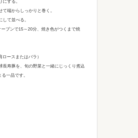
りにする。
せて端からしっかりと巻く。
にして並べる。
ーブンで15～20分、焼き色がつくまで焼
（肩ロースまたはバラ）
琉球長寿豚を、旬の野菜と一緒にじっくり煮込
まる一品です。