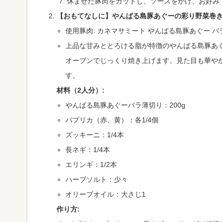
休ませた豚肉をカットし、ソースをかけ、お好み
【おもてなしに】やんばる島豚あぐーの彩り野菜巻
使用豚肉: カネマサミート やんばる島豚あぐー バ
上品な甘みととろける脂が特徴のやんばる島豚あ
オーブンでじっくり焼き上げます。見た目も華や
す。
材料（2人分）:
やんばる島豚あぐーバラ薄切り：200g
パプリカ（赤、黄）：各1/4個
ズッキーニ：1/4本
長ネギ：1/4本
エリンギ：1/2本
ハーブソルト：少々
オリーブオイル：大さじ1
作り方: