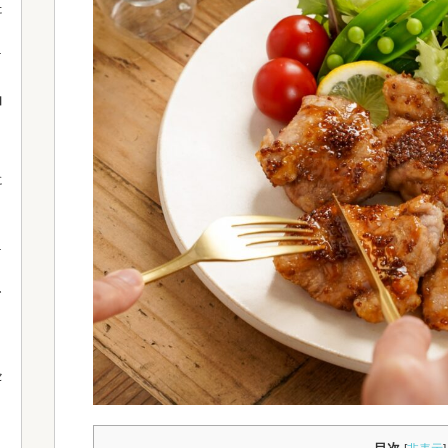
た
由
に
。
て
セ