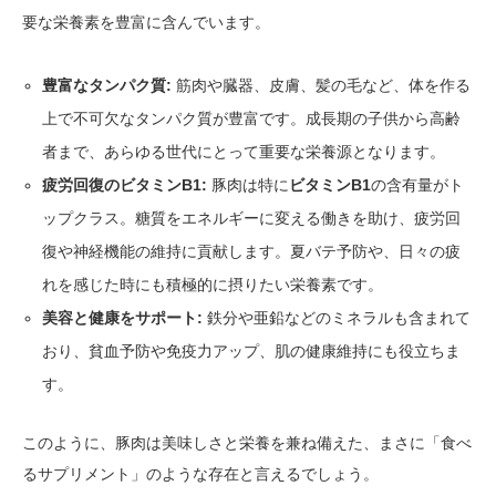
要な栄養素を豊富に含んでいます。
豊富なタンパク質:
筋肉や臓器、皮膚、髪の毛など、体を作る
上で不可欠なタンパク質が豊富です。成長期の子供から高齢
者まで、あらゆる世代にとって重要な栄養源となります。
疲労回復のビタミンB1:
豚肉は特に
ビタミンB1
の含有量がト
ップクラス。糖質をエネルギーに変える働きを助け、疲労回
復や神経機能の維持に貢献します。夏バテ予防や、日々の疲
れを感じた時にも積極的に摂りたい栄養素です。
美容と健康をサポート:
鉄分や亜鉛などのミネラルも含まれて
おり、貧血予防や免疫力アップ、肌の健康維持にも役立ちま
す。
このように、豚肉は美味しさと栄養を兼ね備えた、まさに「食べ
るサプリメント」のような存在と言えるでしょう。