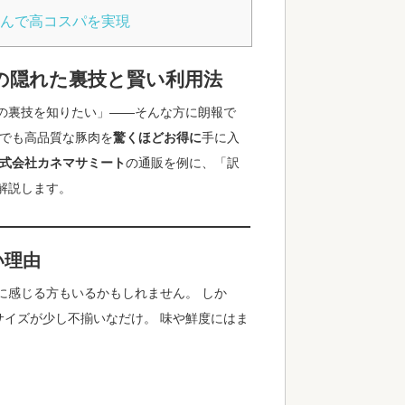
選んで高コスパを実現
の隠れた裏技と賢い利用法
の裏技を知りたい」――そんな方に朗報で
販でも高品質な豚肉を
驚くほどお得に
手に入
式会社カネマサミート
の通販を例に、「訳
解説します。
い理由
に感じる方もいるかもしれません。 しか
サイズが少し不揃いなだけ。 味や鮮度にはま