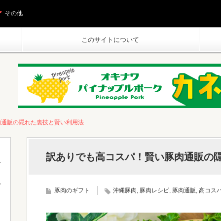
その他
このサイトについて
肉通販の隠れた裏技と賢い利用法
訳ありでも高コスパ！賢い豚肉通販の
フ
豚肉のギフト
沖縄豚肉
,
豚肉レシピ
,
豚肉通販
,
高コス