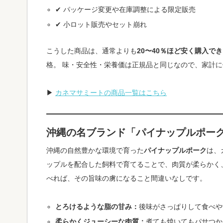
✔ パッケージ変更や在庫調整による限定販売
✔ 小ロット販売やセット崩れ
こうした商品は、通常よりも
20〜40％ほど安く購入で
格。 味・安全性・栄養価は正規品と同じなので、家計
▶
カネマサミートの商品一覧はこちら
沖縄の名ブランド「パイナップルポー
沖縄の自然豊かな環境で育った
パイナップルポーク
は、
ップルを配合した飼料で育てることで、肉質が柔らかく
べれば、その旨味の虜になること間違いなしです。
とろけるような脂の甘み：
後味がさっぱりして食べや
柔らかくジューシーな肉質：
煮ても焼いてもパサつか