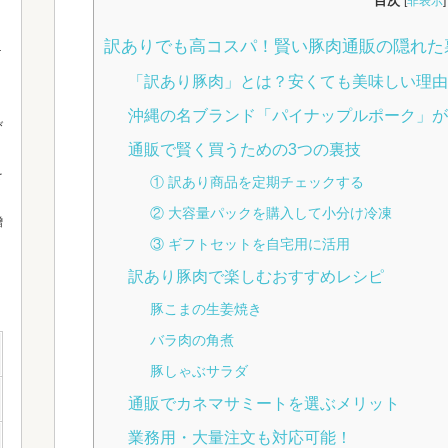
目次
[
非表示
]
訳ありでも高コスパ！賢い豚肉通販の隠れた
「訳あり豚肉」とは？安くても美味しい理
沖縄の名ブランド「パイナップルポーク」
び
通販で賢く買うための3つの裏技
を
① 訳あり商品を定期チェックする
② 大容量パックを購入して小分け冷凍
贈
③ ギフトセットを自宅用に活用
訳あり豚肉で楽しむおすすめレシピ
豚こまの生姜焼き
バラ肉の角煮
豚しゃぶサラダ
通販でカネマサミートを選ぶメリット
業務用・大量注文も対応可能！