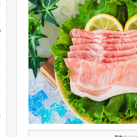
た
由
に
。
て
セ