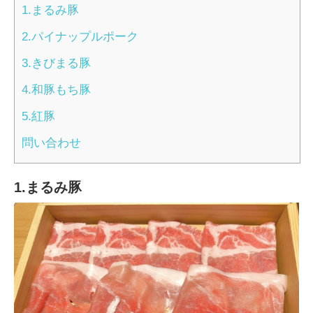
1.まるみ豚
2.パイナップルポーク
3.きびまる豚
4.和豚もち豚
5.紅豚
問い合わせ
1.まるみ豚