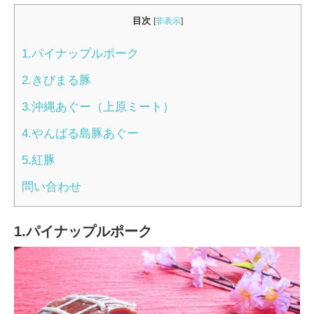
目次
[
非表示
]
1.パイナップルポーク
2.きびまる豚
3.沖縄あぐー（上原ミート）
4.やんばる島豚あぐー
5.紅豚
問い合わせ
1.パイナップルポーク